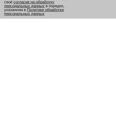
своё
согласие на обработку
персональных данных
в порядке,
указанном в
Политике обработки
персональных данных