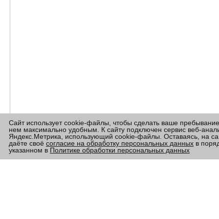
Сайт использует cookie-файлы, чтобы сделать ваше пребывание
нем максимально удобным. К сайту подключен сервис веб-анал
Яндекс.Метрика, использующий cookie-файлы. Оставаясь, на са
даёте своё
согласие на обработку персональных данных
в поряд
указанном в
Политике обработки персональных данных
– Почему вообще возникла необходимость
роботизировать такие этапы сельхозмероприятий, как
обработка почвы, сев, внесение удобрений? Что появилось
раньше: спрос на ваше оборудование или предложение?