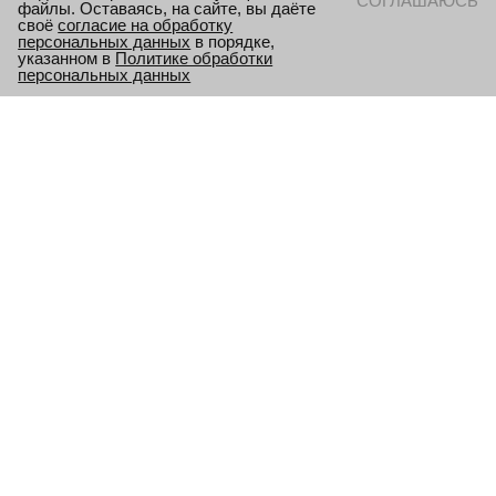
СОГЛАШАЮСЬ
файлы. Оставаясь, на сайте, вы даёте
своё
согласие на обработку
персональных данных
в порядке,
указанном в
Политике обработки
персональных данных
HОВОСТИ