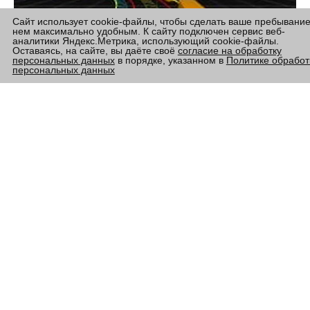
Сайт использует cookie-файлы, чтобы сделать ваше пребывание
нем максимально удобным. К сайту подключен сервис веб-
аналитики Яндекс.Метрика, использующий cookie-файлы.
Оставаясь, на сайте, вы даёте своё
согласие на обработку
персональных данных
в порядке, указанном в
Политике обработ
персональных данных
— Какая достигается точность навигации?
— Мы умеем вычислять координаты трамвая с точностью до
1–2 см, хотя в большинстве случаев достаточно иметь
точность до полуметра.
— В чем состоит принцип работы Cognitive Navigation?
— Принцип работы состоит в следующем. Перед
эксплуатацией автопилота в ситуациях, когда все
компоненты технологии работают и все датчики — GPS,
одометрия и инерциальный блок, специально
разработанный математический аппарат позволяет
вычислять погрешность каждой из систем, которая