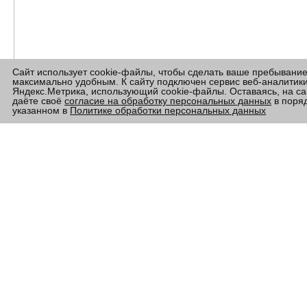
Сайт использует cookie-файлы, чтобы сделать ваше пребывани
максимально удобным. К сайту подключен сервис веб-аналитик
Яндекс.Метрика, использующий cookie-файлы. Оставаясь, на са
даёте своё
согласие на обработку персональных данных
в поряд
указанном в
Политике обработки персональных данных
Что же говорят пользователи?
Гас МакКлимонт, фермер по выращиванию зерновых из
района Чикаго. «Это не просто прикол, это... это
сельхозтехника, но, черт возьми, это крутейшая
сельхозтехника! У меня есть Swarm Farm Bot и мы
используем его в основном для точечного опрыскивания —
уже очень много часов. Сейчас мы начинаем внедрять его в