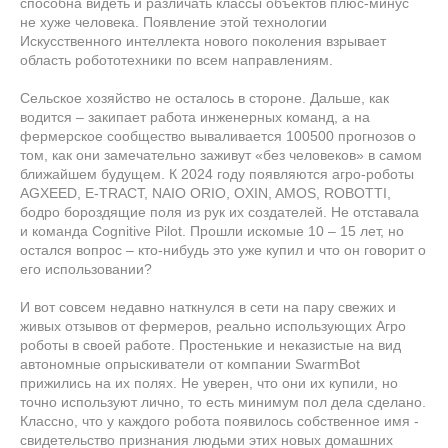
способна видеть и различать классы объектов плюс-минус
не хуже человека. Появление этой технологии
Искусственного интеллекта нового поколения взрывает
область робототехники по всем направлениям.
Сельское хозяйство не осталось в стороне. Дальше, как
водится – закипает работа инженерных команд, а на
фермерское сообщество вываливается 100500 прогнозов о
том, как они замечательно заживут «без человеков» в самом
ближайшем будущем. К 2024 году появляются агро-роботы
AGXEED, E-TRACT, NAIO ORIO, OXIN, AMOS, ROBOTTI,
бодро бороздящие поля из рук их создателей. Не отставала
и команда Cognitive Pilot. Прошли искомые 10 – 15 лет, но
остался вопрос – кто-нибудь это уже купил и что он говорит о
его использовании?
И вот совсем недавно наткнулся в сети на пару свежих и
живых отзывов от фермеров, реально использующих Агро
роботы в своей работе. Простенькие и неказистые на вид
автономные опрыскиватели от компании SwarmBot
прижились на их полях. Не уверен, что они их купили, но
точно используют лично, то есть минимум пол дела сделано.
Классно, что у каждого робота появилось собственное имя -
свидетельство признания людьми этих новых домашних