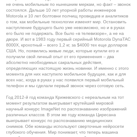
не очень мобильным по нынешним меркам, но факт – звонок
состоялся. Дальше 10 лет упорной работы инженеров
Motorola и 10 лет болтовни полчищ провидцев и аналитиков
о том, как мобильные технологии изменят мир. Остановить
наступление будущего было уже невозможно, но и в руках
его было не подержать. Все было «в телевизоре», а не на
дворе. И вот в 1983 году первый серийный Motorola DynaTAC
8000X, крохотный – всего 1,2 кг, за $4000 тех еще долларов
США. Но, появились живые люди, которые купили его и
получили свой личный опыт от его применения – два
абсолютно необходимых сакральных действия,
определяющих настоящую жизнь новинки. И именно с этого
момента для них наступило мобильное будущее, как и для
всех нас, когда в руках у нас появился первый мобильный
телефон и мы сделали первый звонок через сотовую сеть.
Год 2012-й год команда Крижевского с нереальным на тот
момент результатом выигрывает крутейший мировой
научный конкурс ImageNet по распознаванию изображений
различных классов. В этом же году команда Циресана
выигрывает конкурс по распознаванию медицинских
снимков. Обе команды используют сверточные нейросети
глубокого обучения. Мир понимает, что теперь машина