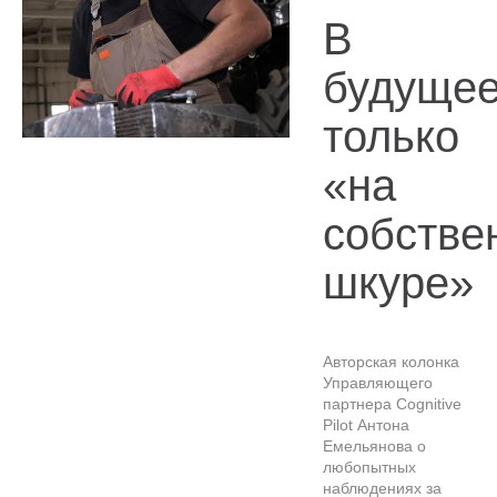
В
будуще
только
«на
собстве
шкуре»
Авторская колонка
Управляющего
партнера Cognitive
Pilot Антона
Емельянова о
любопытных
наблюдениях за