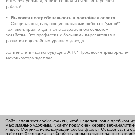
интеллектуальная, ответственная и очень интересная
работа!
•
Высокая востребованность и достойная оплата:
Специалисты, владеющие навыками работы с "умной"
техникой, крайне ценятся в современном сельском
хозяйстве. Это профессия с большими перспективами
развития и достойным уровнем дохода.
Хотите стать частью будущего АПК? Профессия тракториста-
механизатора ждет вас!
Сайт использует cookie-файлы, чтобы сделать ваше пребывани
максимально удобным. К сайту подключен сервис веб-аналитик
Яндекс.Метрика, использующий cookie-файлы. Оставаясь, на са
даёте своё
согласие на обработку персональных данных
в поряд