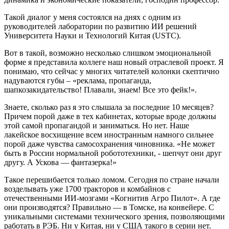
Такой диалог у меня состоялся на днях с одним из
руководителей лаборатории по развитию ИИ решений
Университета Науки и Технологий Китая (USTC).
Вот в такой, возможно несколько слишком эмоциональной
форме я представила коллеге наш новый отраслевой проект. Я
понимаю, что сейчас у многих читателей колонки скептично
надуваются губы – «реклама, пропаганда,
шапкозакидательство! Плавали, знаем! Все это фейк!».
Знаете, сколько раз я это слышала за последние 10 месяцев?
Причем порой даже в тех кабинетах, которые вроде должны
этой самой пропагандой и заниматься. Но нет. Наше
лакейское восхищение всем иностранным намного сильнее
порой даже чувства самосохранения чиновника. «Не может
быть в России нормальной робототехники, - шепчут они друг
другу. А Ускова — фантазерка!»
Такое перешибается только ломом. Сегодня по стране начали
возделывать уже 1700 тракторов и комбайнов с
отечественными ИИ-мозгами «Когнитив Агро Пилот». А где
они производятся? Правильно — в Томске, на конвейере. С
уникальными системами технического зрения, позволяющими
работать в РЭБ. Ни у Китая, ни у США такого в серии нет.