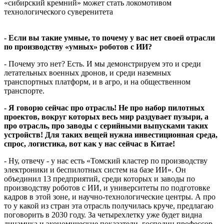
«сибирский кремний» может стать локомотивом
технологического суверенитета
- Если вы такие умные, то почему у вас нет своей отрасли
по производству «умных» роботов с ИИ?
- Почему это нет? Есть. И мы демонстрируем это и среди
летательных военных дронов, и среди наземных
транспортных платформ, и в агро, и на общественном
транспорте.
- Я говорю сейчас про отрасль! Не про набор пилотных
проектов, вокруг которых весь мир раздувает пузыри, а
про отрасль, про заводы с серийными выпусками таких
устройств! Для таких вещей нужна инвестиционная среда,
спрос, логистика, вот как у нас сейчас в Китае!
- Ну, отвечу - у нас есть «Томский кластер по производству
электроники и беспилотных систем на базе ИИ». Он
объединил 13 предприятий, среди которых и заводы по
производству роботов с ИИ, и университеты по подготовке
кадров в этой зоне, и научно-технологические центры. А про
то у какой из стран эта отрасль получилась круче, предлагаю
поговорить в 2030 году. За четырехлетку уже будет видна
динамика и экономические показатели, господин профессор.