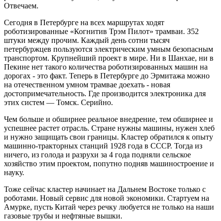
Отвечаем.
Сегодня в Петербурге на всех маршрутах ходят
роботизированные «Когнитив Трэм Пилот» трамваи. З52
штуки между прочим. Каждый день сотни тысяч
петербуржцев пользуются электрическим умным безопасным
транспортом. Крупнейший проект в мире. Ни в Шанхае, ни в
Пекине нет такого количества роботизированных машин на
дорогах - это факт. Теперь в Петербурге до Эрмитажа можно
на отечественном умном трамвае доехать - новая
достопримечательность. Где производится электроника для
этих систем — Томск. Серийно.
Чем больше и обширнее реальное внедрение, тем обширнее и
успешнее растет отрасль. Стране нужны машины, нужен хлеб
и нужно защищать свои границы. Кластер обратился к опыту
машинно-тракторных станций 1928 года в СССР. Тогда из
ничего, из голода и разрухи за 4 года подняли сельское
хозяйство этим проектом, попутно подняв машиностроение и
науку.
Тоже сейчас кластер начинает на Дальнем Востоке только с
роботами. Новый сервис для новой экономики. Стартуем на
Амурке, пусть Китай через речку любуется не только на наши
газовые трубы и нефтяные вышки.