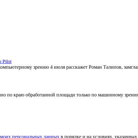
 Pilot
компьютерному зрению 4 июля расскажет Роман Талипов, замгл
точно по краю обработанной площади только по машинному зрени
у моих персональных данных
в порядке и на условиях, указанных