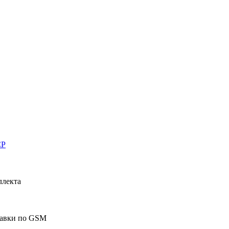
CP
ллекта
равки по GSM