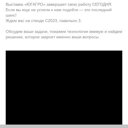
Выставка «ЮГАГРО» завершает свою работу СЕГОДНЯ.
Если вы еще не успели к нам подойти — это последний
шанс!
Ждем вас на стенде С2023, павильон 3.
Обсудим ваши задачи, покажем технологии вживую и найдем
решение, которое закроет именно ваши вопросы.