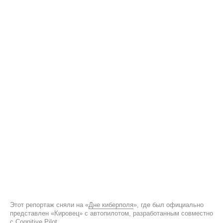
Этот репортаж сняли на «
Дне киберполя
», где был официально
представлен «Кировец» с автопилотом, разработанным совместно
с Cognitive Pilot.