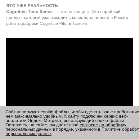
ЭТО УЖЕ РЕАЛЬНОСТЬ
Cognitive Terra Sense
— это не концепт. Это серийный
продукт, который уже выходит с конвейера первой в России
роботофабрики Cognitive Pilot в Томске.
Сайт использует cookie-файлы, чтобы сделать ваше пребывание
нем максимально удобным. К сайту подключен сервис веб-
аналитики Яндекс.Метрика, использующий cookie-файлы.
Оставаясь, на сайте, вы даёте своё
согласие на обработку
персональных данных
в порядке, указанном в
Политике обработ
персональных данных