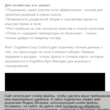
Для хозяйства это значит:
• Понимание, какие участки поля эффективнее - основа для
принятия решений в новом сезоне
• Возможность раздельной уборки и сортировки зерна по
классам прямо в поле
• Рост прибыли за счёт контроля качества и точной логистики
• Отказ от «средней температуры по больнице» - только
точные цифры по каждому гектару
Итог: Cognitive Crop Control даёт агроному точные данные о
том, что происходит на поле в момент уборки. Никаких
задержек и догадок - только факты и готовые карты, которые
загружаются в Cognitive Agro Manager для анализа и
планирования.
Сайт использует cookie-файлы, чтобы сделать ваше пребывание
нем максимально удобным. К сайту подключен сервис веб-
аналитики Яндекс.Метрика, использующий cookie-файлы.
Оставаясь, на сайте, вы даёте своё
согласие на обработку
персональных данных
в порядке, указанном в
Политике обработ