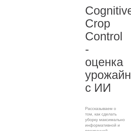
Cognitiv
Crop
Control
-
оценка
урожайн
с ИИ
Рассказываем о
том, как сделать
уборку максимально
информативной и
прозрачной.