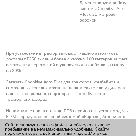
Демонстрируем работу
системы Cognitive Agro
Pilot с 21-метровой
бороной.
При установке на трактор выгода от нашего автопилота
достигает ₽250 тысяч и более с каждых 100 гектаров за счет
исключения перекрытий и увеличения выработки за смену
на 20%.
Заказать Cognitive Agro Pilot для тракторов, комбайнов и
самоходных косилок можно на нашем сайте или у дилеров
нашего генерального партнера —
Петербургского
тракторного завода
..
Напомним, с прошлого года ПТЗ серийно выпускает модель
К-7М с предустановленной системой «Кировец-Агропилот»
максимального уровня автономности, разработанной
Сайт использует cookie-файлы, чтобы сделать ваше
совместно с нашей компанией.
пребывание на нем максимально удобным. К сайту
подключен сервис веб-аналитики Яндекс.Метрика,