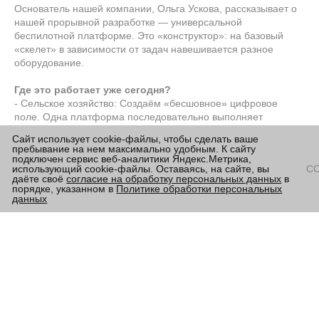
Основатель нашей компании, Ольга Ускова, рассказывает о
нашей прорывной разработке — универсальной
беспилотной платформе. Это «конструктор»: на базовый
«скелет» в зависимости от задач навешивается разное
оборудование.
Где это работает уже сегодня?
- Сельское хозяйство: Создаём «бесшовное» цифровое
поле. Одна платформа последовательно выполняет
вспашку, сев, мониторинг (робот-агроном), опрыскивание и
Сайт использует cookie-файлы, чтобы сделать ваше
внесение удобрений. Эффективность выше, затраты —
пребывание на нем максимально удобным. К сайту
ниже. Работа в коровниках.
подключен сервис веб-аналитики Яндекс.Метрика,
использующий cookie-файлы. Оставаясь, на сайте, вы
С
- ЖКХ: Уборка снега, мусора, мониторинг состояния дворов
даёте своё
согласие на обработку персональных данных
в
и коммуникаций.
порядке, указанном в
Политике обработки персональных
- Нефтегаз, строительство, аэропорты.
данных
Эта платформа — пример того, как сложные технологии
решают простые и важные для страны задачи.
Смотрите ролик, чтобы увидеть, как идея становится
реальностью.