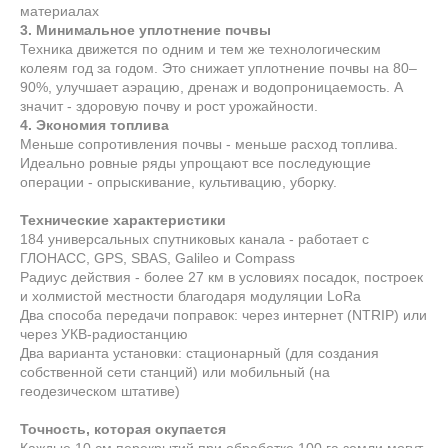
материалах
3. Минимальное уплотнение почвы
Техника движется по одним и тем же технологическим
колеям год за годом. Это снижает уплотнение почвы на 80–
90%, улучшает аэрацию, дренаж и водопроницаемость. А
значит - здоровую почву и рост урожайности.
4. Экономия топлива
Меньше сопротивления почвы - меньше расход топлива.
Идеально ровные ряды упрощают все последующие
операции - опрыскивание, культивацию, уборку.
Технические характеристики
184 универсальных спутниковых канала - работает с
ГЛОНАСС, GPS, SBAS, Galileo и Compass
Радиус действия - более 27 км в условиях посадок, построек
и холмистой местности благодаря модуляции LoRa
Два способа передачи поправок: через интернет (NTRIP) или
через УКВ-радиостанцию
Два варианта установки: стационарный (для создания
собственной сети станций) или мобильный (на
геодезическом штативе)
Точность, которая окупается