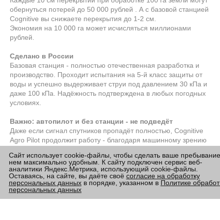
Каждые 10 см перекрытий при обработке 100 га земли могут
обернуться потерей до 50 000 рублей . А с базовой станцией
Cognitive вы снижаете перекрытия до 1-2 см.
Экономия на 10 000 га может исчисляться миллионами
рублей.
Сделано в России
Базовая станция - полностью отечественная разработка и
производство. Проходит испытания на 5-й класс защиты от
воды и успешно выдерживает струи под давлением 30 кПа и
даже 100 кПа. Надёжность подтверждена в любых погодных
условиях.
Важно: автопилот и без станции - не подведёт
Даже если сигнал спутников пропадёт полностью, Cognitive
Agro Pilot продолжит работу - благодаря машинному зрению
и искусственному интеллекту. Техника будет вести себя по
Сайт использует cookie-файлы, чтобы сделать ваше пребывание
границе обработанной площади, рядку или кромке.
нем максимально удобным. К сайту подключен сервис веб-
Но для операций, требующих абсолютной прецизионности,
аналитики Яндекс.Метрика, использующий cookie-файлы.
Оставаясь, на сайте, вы даёте своё
согласие на обработку
базовая станция - ваш ключ к максимальной эффективности
персональных данных
в порядке, указанном в
Политике обработ
.
персональных данных
Хотите работать с сантиметровой точностью и экономить
миллионы? Подберите свою базовую станцию Cognitive