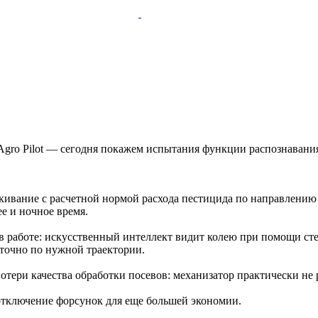
Agro Pilot — сегодня покажем испытания функции распознавания
кивание с расчетной нормой расхода пестицида по направлению 
е и ночное время.
м в работе: искусственный интеллект видит колею при помощи с
точно по нужной траектории.
потери качества обработки посевов: механизатор практически не 
отключение форсунок для еще большей экономии.