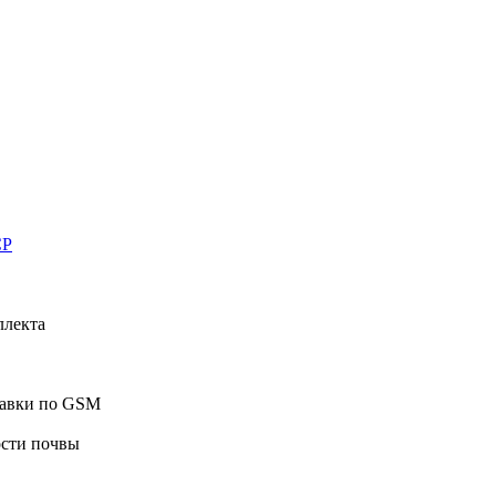
CP
ллекта
равки по GSM
ости почвы