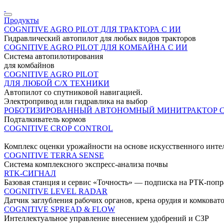
Продукты
COGNITIVE AGRO PILOT ДЛЯ ТРАКТОРА С ИИ
Гидравлический автопилот для любых видов тракторов
COGNITIVE AGRO PILOT ДЛЯ КОМБАЙНА С ИИ
Система автопилотирования
для комбайнов
COGNITIVE AGRO PILOT
ДЛЯ ЛЮБОЙ С/Х ТЕХНИКИ
Автопилот со спутниковой навигацией.
Электропривод или гидравлика на выбор
РОБОТИЗИРОВАННЫЙ АВТОНОМНЫЙ МИНИТРАКТОР 
Подталкиватель кормов
COGNITIVE CROP CONTROL
Комплекс оценки урожайности на основе искусственного инте
COGNITIVE TERRA SENSE
Система комплексного экспресс-анализа почвы
RTK-СИГНАЛ
Базовая станция и сервис «Точность» — подписка на РТК-поп
COGNITIVE LEVEL RADAR
Датчик заглубления рабочих органов, крена орудия и комковат
COGNITIVE SPREAD & FLOW
Интеллектуальное управление внесением удобрений и СЗР