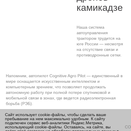
камикадзе
Наша система
автоуправления
трактором трудится на
юге России — несмотря
на отсутствие связи и
противодронные сетки.
Напомним, автопилот Cognitive Agro Pilot — единственный в
мире оснащается искусственным интеллектом и
компьютерным зрением, что позволяет продолжать
автономную работу при полной потере спутниковой и
мобильной связи в зонах, где ведется радиоэлектронная
борьба (РЭБ).
Сайт использует cookie-файлы, чтобы сделать ваше
При постоянной угрозе обстрелов и атак беспилотников
пребывание на нем максимально удобным. К сайту
особенно важно выполнять все работы как можно быстрее и
подключен сервис веб-аналитики Яндекс.Метрика,
без потери качества. В режиме машинного зрения наш
использующий cookie-файлы. Оставаясь, на сайте, вы
СО